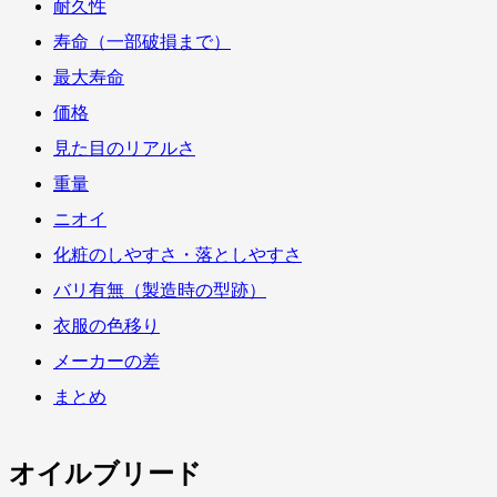
耐久性
寿命（一部破損まで）
最大寿命
価格
見た目のリアルさ
重量
ニオイ
化粧のしやすさ・落としやすさ
バリ有無（製造時の型跡）
衣服の色移り
メーカーの差
まとめ
オイルブリード