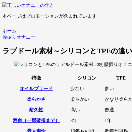
本ページはプロモーションが含まれています
ホーム
腰振りオナニー
ラブドール素材～シリコンとTPEの違
腰振りオナ
特徴
シリコン
TPE
オイルブリード
少ない
多い
柔らかさ
柔らかい
かなり柔ら
耐久性
高い
普通
寿命（一部破損まで）
3年
1年
最大寿命
10年も可能
数年が限界