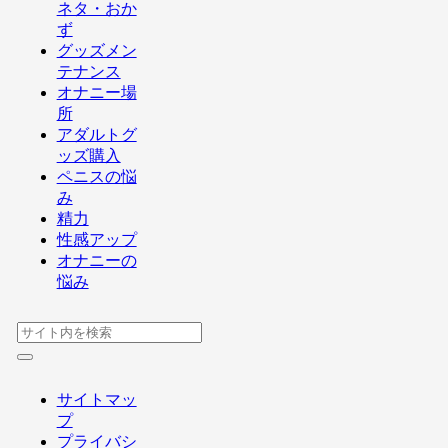
ネタ・おか
ず
グッズメン
テナンス
オナニー場
所
アダルトグ
ッズ購入
ペニスの悩
み
精力
性感アップ
オナニーの
悩み
サイトマッ
プ
プライバシ