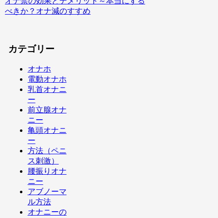
オナ禁の効果とデメリット～本当にする
べきか？オナ減のすすめ
カテゴリー
オナホ
電動オナホ
乳首オナニ
ー
前立腺オナ
ニー
亀頭オナニ
ー
方法（ペニ
ス刺激）
腰振りオナ
ニー
アブノーマ
ル方法
オナニーの