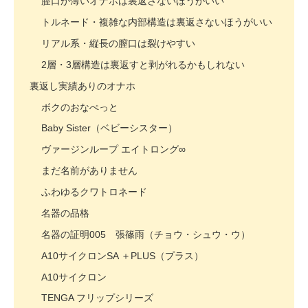
膣口が薄いオナホは裏返さないほうがいい
トルネード・複雑な内部構造は裏返さないほうがいい
リアル系・縦長の膣口は裂けやすい
2層・3層構造は裏返すと剥がれるかもしれない
裏返し実績ありのオナホ
ボクのおなぺっと
Baby Sister（ベビーシスター）
ヴァージンループ エイトロング∞
まだ名前がありません
ふわゆるクワトロネード
名器の品格
名器の証明005 張篠雨（チョウ・シュウ・ウ）
A10サイクロンSA ＋PLUS（プラス）
A10サイクロン
TENGA フリップシリーズ