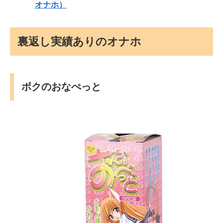
オナホ）
裏返し実績ありのオナホ
ボクのおなぺっと