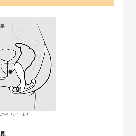
os公式WEBサイトより
具