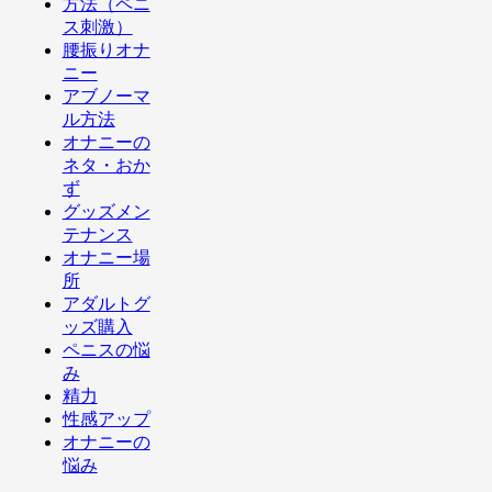
方法（ペニ
ス刺激）
腰振りオナ
ニー
アブノーマ
ル方法
オナニーの
ネタ・おか
ず
グッズメン
テナンス
オナニー場
所
アダルトグ
ッズ購入
ペニスの悩
み
精力
性感アップ
オナニーの
悩み