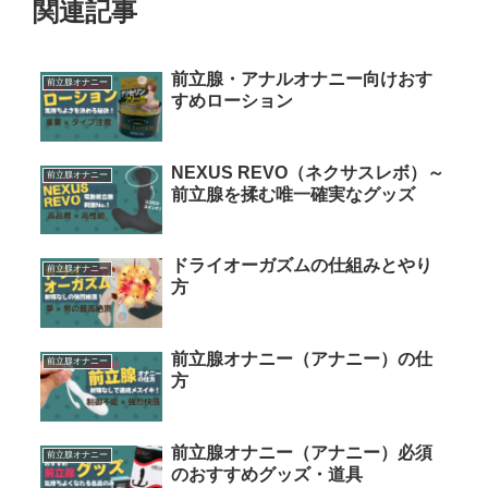
関連記事
前立腺・アナルオナニー向けおす
前立腺オナニー
すめローション
NEXUS REVO（ネクサスレボ）～
前立腺オナニー
前立腺を揉む唯一確実なグッズ
ドライオーガズムの仕組みとやり
前立腺オナニー
方
前立腺オナニー（アナニー）の仕
前立腺オナニー
方
前立腺オナニー（アナニー）必須
前立腺オナニー
のおすすめグッズ・道具