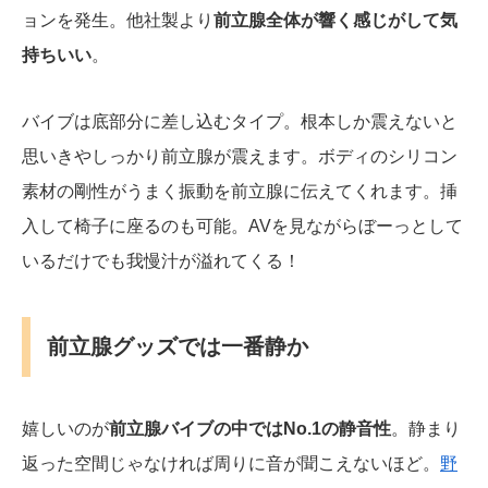
ョンを発生。他社製より
前立腺全体が響く感じがして気
持ちいい
。
バイブは底部分に差し込むタイプ。根本しか震えないと
思いきやしっかり前立腺が震えます。ボディのシリコン
素材の剛性がうまく振動を前立腺に伝えてくれます。挿
入して椅子に座るのも可能。AVを見ながらぼーっとして
いるだけでも我慢汁が溢れてくる！
前立腺グッズでは一番静か
嬉しいのが
前立腺バイブの中ではNo.1の静音性
。静まり
返った空間じゃなければ周りに音が聞こえないほど。
野